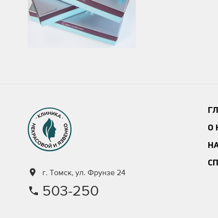
Г
О
Н
С
г. Томск, ул. Фрунзе 24
503-250