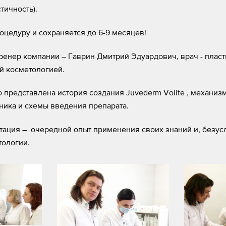
тичность).
оцедуру и сохраняется до 6-9 месяцев!
енер компании – Гаврин Дмитрий Эдуардович, врач - пласт
й косметологией.
представлена история создания Juvederm Volite , механиз
ника и схемы введения препарата.
нтация – очередной опыт применения своих знаний и, безу
тологии.