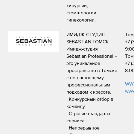
хирургии,
стоматологии,
гинекологии.
ИМИДЖ-СТУДИЯ
Том
SEBASTIAN ТОМСК
+7 (
Имидж-студия
9:0
Sebastian Professional –
Томс
это уникальное
+7 (
пространство в Томске
8:0
с по-настоящему
WWW
профессиональным
www
подходом к красоте.
· Конкурсный отбор в
команду
· Строгие стандарты
сервиса
· Непрерывное