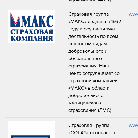
Страховая группа
www
«МАКС» создана в 1992
году и осуществляет
деятельность по всем
основным видам
добровольного и
обязательного
страхования. Наш
центр сотрудничает со
страховой компанией
«МАКС» в области
добровольного
медицинского
страхования (ДМС).
Страховая Группа
www
«СОГАЗ» основана в