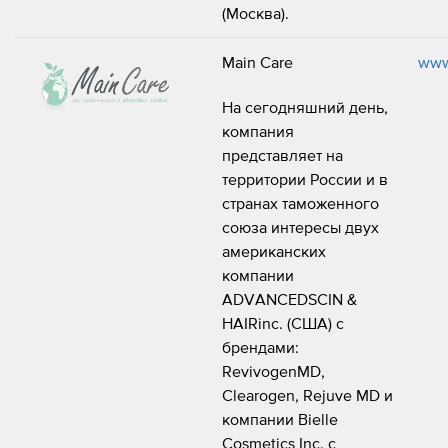
(Москва).
Main Care
www
На сегодняшний день,
компания
представляет на
территории России и в
странах таможенного
союза интересы двух
американских
компании
ADVANCEDSCIN &
HAIRinc. (США) с
брендами:
RevivogenMD,
Clearogen, Rejuve MD и
компании Bielle
Cosmetics Inc. с