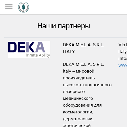
Главная
О клинике
Наши партнеры
Наши партнеры
DEKA M.E.L.A. S.R.L.
Via 
ITALY
Ital
inf
DEKA M.E.L.A. S.R.L.
www
Italy – мировой
производитель
высокотехнологичного
лазерного
медицинского
оборудования для
косметологии,
дерматологии,
эстетической