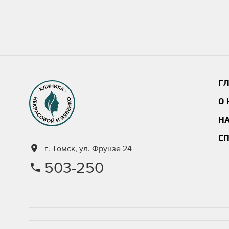
Г
О
Н
С
г. Томск, ул. Фрунзе 24
503-250