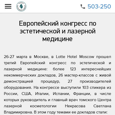
503-250
Главная
О клинике
Научно-образовательная деятельность
Европейский конгресс по
Европейский конгресс по эстетической и лазерной
эстетической и лазерной
медицине
медицине
26-27 марта в Москве, в Lotte Hotel Moscow прошел
третий Европейский конгресс по эстетической и
лазерной медицине: более 123 интереснейших
некоммерческих докладов, 26 мастер-классов с живой
демонстрацией процедур, 27 производителей
оборудования. На конгрессе выступили 103 спикера из
России, США, Италии, Испании, Франции, в числе
которых руководитель и главный врач томского Центра
лазерной косметологии Некрасова Светлана
Владимировна. В этом году темами ее докладов стали: